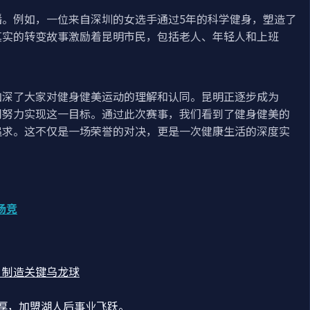
播。例如，一位来自深圳的女选手通过5年的科学健身，塑造了
真实的转变故事激励着昆明市民，包括老人、年轻人和上班
加深了大家对健身健美运动的理解和认同。昆明正逐步成为
同努力实现这一目标。通过此次赛事，我们看到了健身健美的
追求。这不仅是一场荣誉的对决，更是一次健康生活的深度实
场竞
，制造关键乌龙球
厚，加盟湖人后事业飞跃。