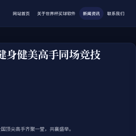
网站首页
关于世界杯买球软件
新闻资讯
联系我们
余健身健美高手同场竞技
全国顶尖高手齐聚一堂，共襄盛举。