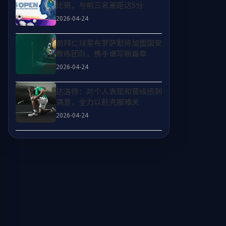
比锡，与前三名差距达5分
2026-04-24
前拜仁球星布罗萨默将加盟国安
教练团队，携手谱写新篇章
2026-04-24
达洛特：对个人表现和晋级感到
满意，全力以赴克服难关
2026-04-24