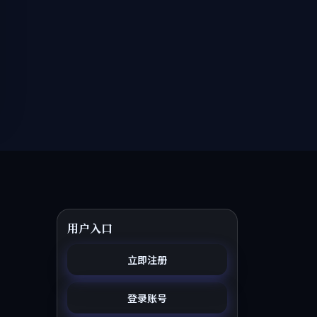
用户入口
立即注册
登录账号