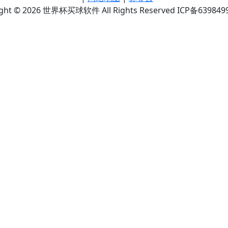
ight © 2026 世界杯买球软件 All Rights Reserved ICP备639849