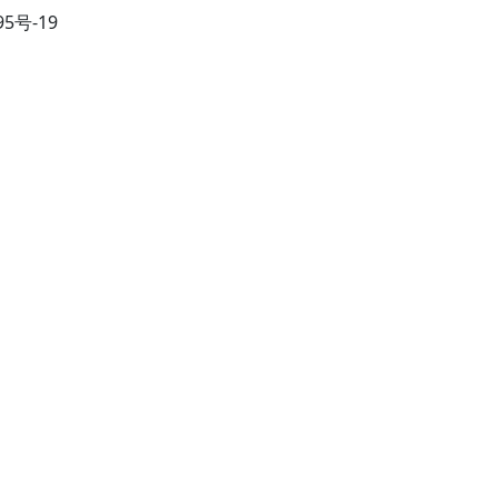
95号-19