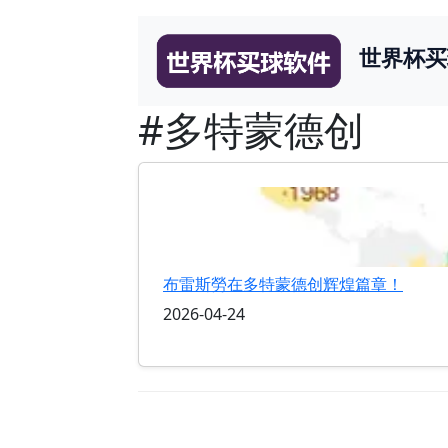
世界杯买
#多特蒙德创
布雷斯勞在多特蒙德创辉煌篇章！
2026-04-24