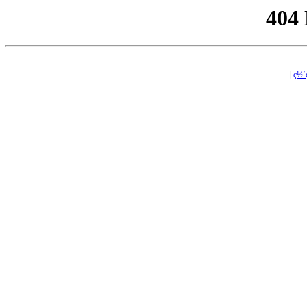
404
|
ç½‘